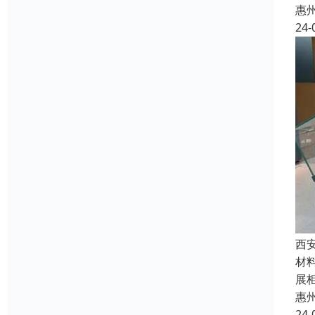
惠
24-
西
材
展
惠
24-