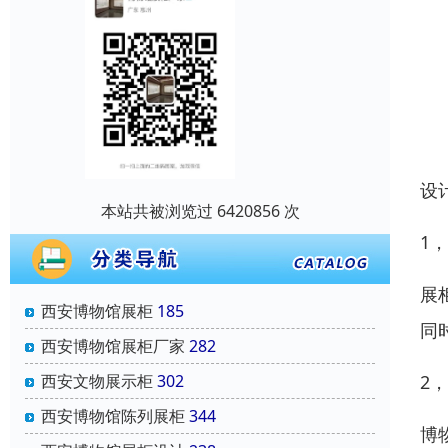
设
本站共被浏览过 6420856 次
1
展
西安博物馆展柜
185
同
西安博物馆展柜厂家
282
西安文物展示柜
302
2
西安博物馆陈列展柜
344
博