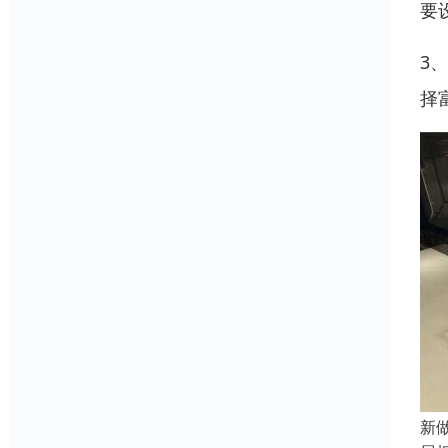
要
3
择
新