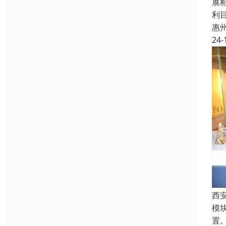
展
利
惠
24-
西
模
置