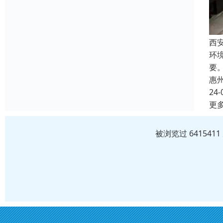
西
环
要
惠
24-
更
被浏览过 64154