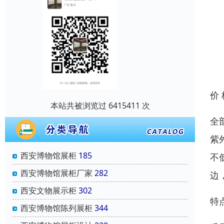
价
本站共被浏览过 6415411 次
全
紫外
西安博物馆展柜
185
不
西安博物馆展柜厂家
282
边
西安文物展示柜
302
特
西安博物馆陈列展柜
344