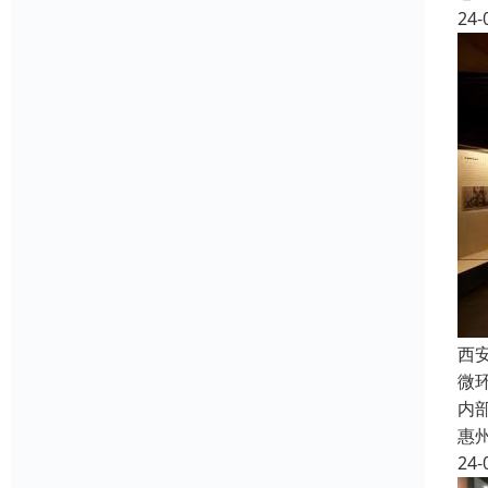
24-
西
微
内
惠
24-