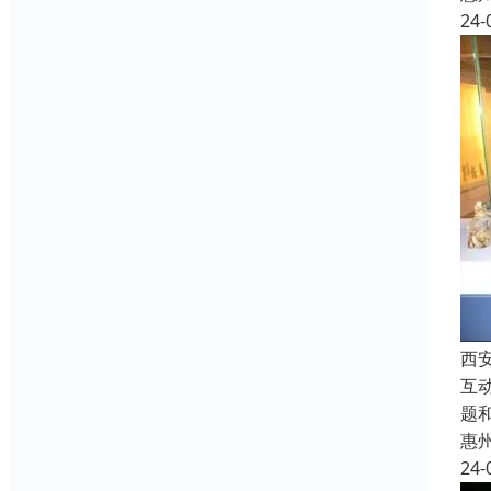
24-
西
互
题
惠
24-