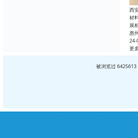
西
材
展
惠
24-
更
被浏览过 64256