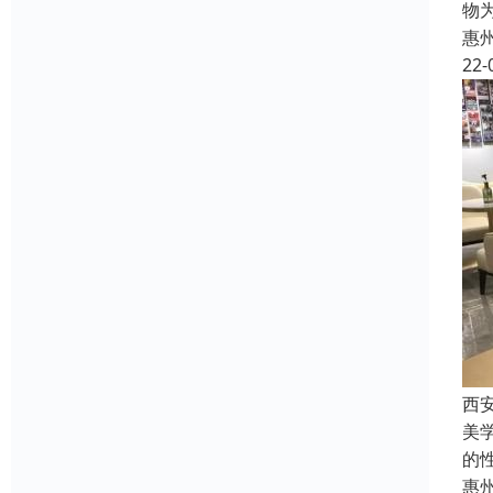
物
惠
22-
西
美
的
惠