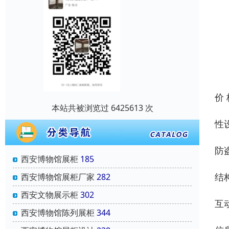
价
本站共被浏览过 6425613 次
性
防
西安博物馆展柜
185
结
西安博物馆展柜厂家
282
西安文物展示柜
302
互
西安博物馆陈列展柜
344