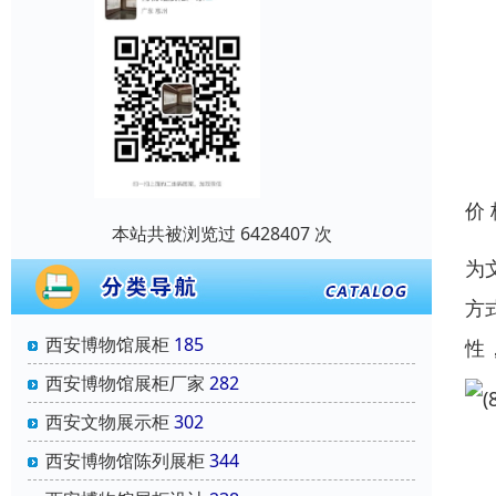
价
本站共被浏览过 6428407 次
为
方
西安博物馆展柜
185
性
西安博物馆展柜厂家
282
西安文物展示柜
302
西安博物馆陈列展柜
344