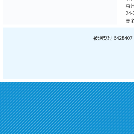
惠
24-
更
被浏览过 64284