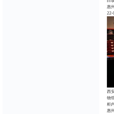
白玻
惠
22-
西
物
柜
惠